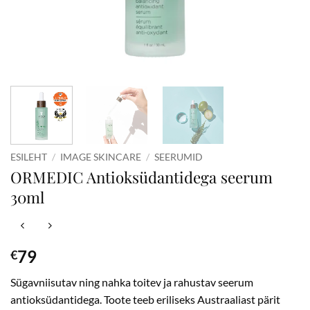
ESILEHT
/
IMAGE SKINCARE
/
SEERUMID
ORMEDIC Antioksüdantidega seerum
30ml
79
€
Sügavniisutav ning nahka toitev ja rahustav seerum
antioksüdantidega. Toote teeb eriliseks Austraaliast pärit