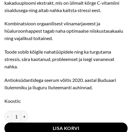
kakaduuploomi ekstrakt, mis on ülimalt kõrge C-vitamiini
sisaldusega ning aitab nahka kaitsta stressi eest.
Kombinatsioon orgaanilisest viinamarjaveest ja
hüaluroonhappest tagab naha optimaalse niiskustasakaalu
ning vajalikud toitained.
Toode sobib kõigile nahatüüpidele ning ka turgutama
stressis, sära kaotanud, probleemset ja isegi vananevat
nahka.
Antioksüdantidega seerum võitis 2020. aastal Buduaari
Ilulemmiku ja Iluguru Iluteemanti auhinnad.
Koostis:
ORMEDIC Antioksüdantidega seerum 30ml kogus
LISA KORVI