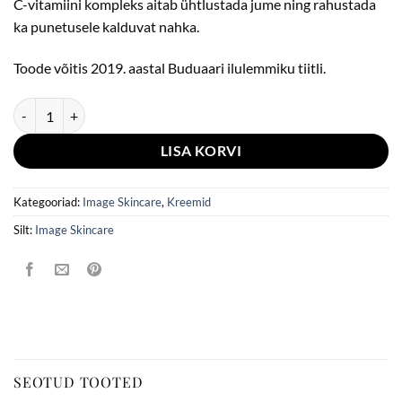
C-vitamiini kompleks aitab ühtlustada jume ning rahustada
ka punetusele kalduvat nahka.
Toode võitis 2019. aastal Buduaari ilulemmiku tiitli.
Image Skincare VITAL C Sügavniisutav näokreem 50ml kogus
LISA KORVI
Kategooriad:
Image Skincare
,
Kreemid
Silt:
Image Skincare
SEOTUD TOOTED