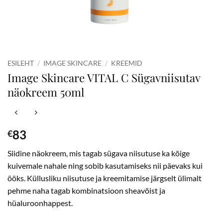
ESILEHT
/
IMAGE SKINCARE
/
KREEMID
Image Skincare VITAL C Sügavniisutav
näokreem 50ml
83
€
Siidine näokreem, mis tagab sügava niisutuse ka kõige
kuivemale nahale ning sobib kasutamiseks nii päevaks kui
ööks. Küllusliku niisutuse ja kreemitamise järgselt ülimalt
pehme naha tagab kombinatsioon sheavõist ja
hüaluroonhappest.