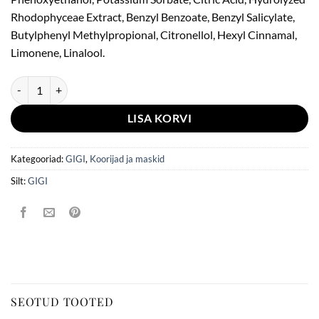
Rhodophyceae Extract, Benzyl Benzoate, Benzyl Salicylate,
Butylphenyl Methylpropional, Citronellol, Hexyl Cinnamal,
Limonene, Linalool.
GIGI City NAP Platinum Heating Mask 75ml kogus
LISA KORVI
Kategooriad:
GIGI
,
Koorijad ja maskid
Silt:
GIGI
SEOTUD TOOTED