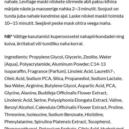
nahale. Levitage maski niiskete sõrmede abil paksu kihina
märjale näole ja masseerige nahka 2─3 minutit. Soojust on
tunda juba nahale kandmise ajal. Laske niiskel maskil toimida
10─15 minutit. Seejärel peske mask ohtra veega maha.
NB*
Vältige kasutamist kuperoossetel nahapiirkondadel ning
kuiva, ärritatud või tundliku naha korral.
Ingredients: Propylene Glycol, Glycerin, Zeolite, Water
(Aqua), Polyacrylamide, Aluminum Powder, C14-13
Isoparaffin, Fragrance (Parfum), Linoleic Acid, Laureth7-,
Oleic Acid, Sodium PCA, Silica, Propanediol, Sodium Lactate,
Sea Water, Arginine, Butylene Glycol, Aspartic Acid, PCA,
Glycine, Alanine, Buddleja Officinalis Flower Extract,
Linolenic Acid, Serine, Polysiphonia Elongata Extract, Valine,
Benzyl Alcohol, Calendula Officinalis Flower Extract, Proline,
Threonine, Isoleucine, Sodium Benzoate, Histidine,
Phenylalanine, Spirulina Platensis Extract, Tocopherol,
Phenoxyethanol, Potassium Sorbate, Citric Acid, Hydrolyzed