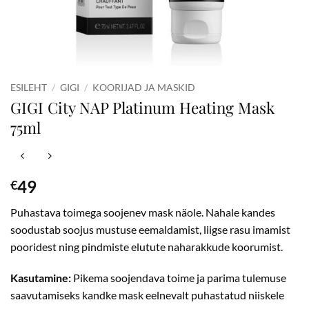
ESILEHT
/
GIGI
/
KOORIJAD JA MASKID
GIGI City NAP Platinum Heating Mask
75ml
49
€
Puhastava toimega soojenev mask näole. Nahale kandes
soodustab soojus mustuse eemaldamist, liigse rasu imamist
pooridest ning pindmiste elutute naharakkude koorumist.
Kasutamine:
Pikema soojendava toime ja parima tulemuse
saavutamiseks kandke mask eelnevalt puhastatud niiskele