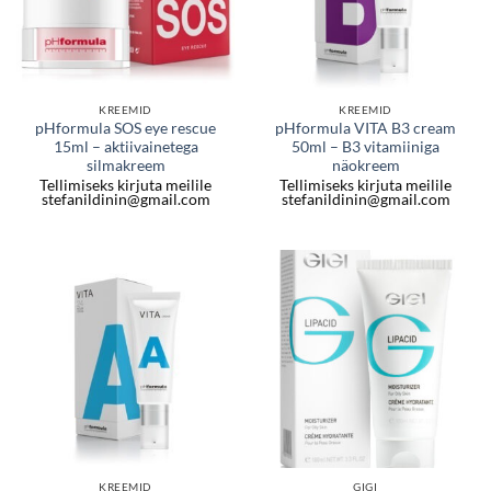
KREEMID
KREEMID
pHformula SOS eye rescue
pHformula VITA B3 cream
15ml – aktiivainetega
50ml – B3 vitamiiniga
silmakreem
näokreem
Tellimiseks kirjuta meilile
Tellimiseks kirjuta meilile
stefanildinin@gmail.com
stefanildinin@gmail.com
KREEMID
GIGI