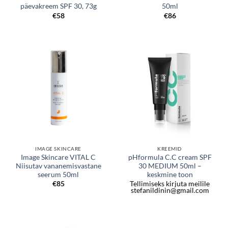
päevakreem SPF 30, 73g
50ml
€
58
€
86
IMAGE SKINCARE
KREEMID
Image Skincare VITAL C
pHformula C.C cream SPF
Niisutav vananemisvastane
30 MEDIUM 50ml –
seerum 50ml
keskmine toon
€
85
Tellimiseks kirjuta meilile
stefanildinin@gmail.com