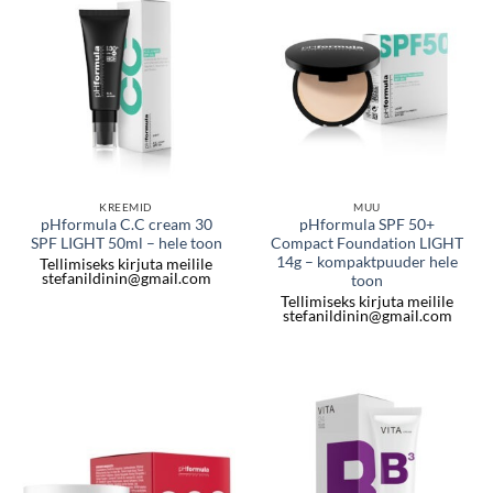
KREEMID
MUU
pHformula C.C cream 30
pHformula SPF 50+
SPF LIGHT 50ml – hele toon
Compact Foundation LIGHT
14g – kompaktpuuder hele
Tellimiseks kirjuta meilile
stefanildinin@gmail.com
toon
Tellimiseks kirjuta meilile
stefanildinin@gmail.com