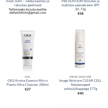
mask 50ml – nahka taastav ja
PREVENTION Niisutav ja
rahustav geelmask
matistav päevakreem SPF
30, 73g
Tellimiseks kirjuta meilile
stefanildinin@gmail.com
€
58
GIGI
IMAGE SKINCARE
GIGI Aroma Essence Micro
Image Skincare CLEAR CELL
Plants Ultra Cleanser 200ml
Näopesugeel
salitsüülhappega 177g
€
27
€
40