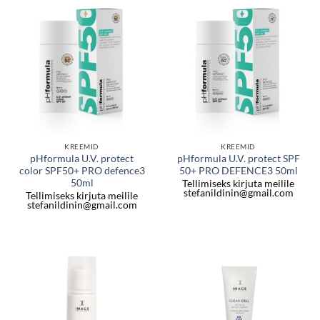
KREEMID
KREEMID
pHformula U.V. protect
pHformula U.V. protect SPF
color SPF50+ PRO defence3
50+ PRO DEFENCE3 50ml
50ml
Tellimiseks kirjuta meilile
stefanildinin@gmail.com
Tellimiseks kirjuta meilile
stefanildinin@gmail.com