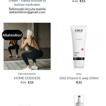
cream – nahka niisutav ja
Algne
Praegune
€
35
€
15
hind
hind
kaitsev näokreem
oli:
on:
Tellimiseks kirjuta meilile
€35.
€15.
stefanildinin@gmail.com
Allahindlus!
PROGRAMMID
GIGI
HOME GODDESS
GIGI Vitamin E seep 250ml
Algne
Praegune
€
35
€
15
€
31
hind
hind
oli:
on:
€35.
€15.