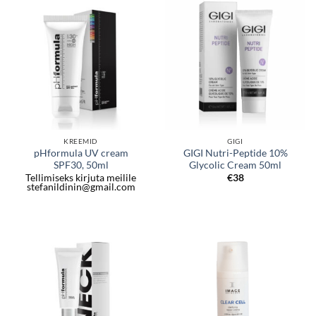
KREEMID
GIGI
pHformula UV cream
GIGI Nutri-Peptide 10%
SPF30, 50ml
Glycolic Cream 50ml
Tellimiseks kirjuta meilile
€
38
stefanildinin@gmail.com