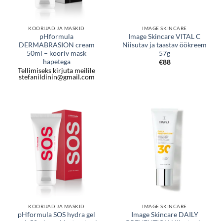
KOORIJAD JA MASKID
IMAGE SKINCARE
pHformula
Image Skincare VITAL C
DERMABRASION cream
Niisutav ja taastav öökreem
50ml – kooriv mask
57g
hapetega
€
88
Tellimiseks kirjuta meilile
stefanildinin@gmail.com
KOORIJAD JA MASKID
IMAGE SKINCARE
pHformula SOS hydra gel
Image Skincare DAILY