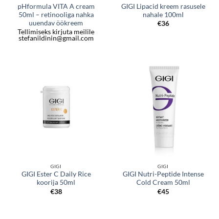
pHformula VITA A cream
GIGI Lipacid kreem rasusele
50ml – retinooliga nahka
nahale 100ml
uuendav öökreem
€
36
Tellimiseks kirjuta meilile
stefanildinin@gmail.com
GIGI
GIGI
GIGI Ester C Daily Rice
GIGI Nutri-Peptide Intense
koorija 50ml
Cold Cream 50ml
€
38
€
45