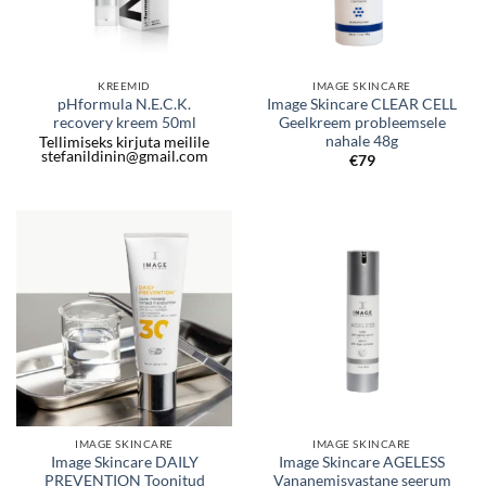
KREEMID
IMAGE SKINCARE
pHformula N.E.C.K.
Image Skincare CLEAR CELL
recovery kreem 50ml
Geelkreem probleemsele
nahale 48g
Tellimiseks kirjuta meilile
stefanildinin@gmail.com
€
79
IMAGE SKINCARE
IMAGE SKINCARE
Image Skincare DAILY
Image Skincare AGELESS
PREVENTION Toonitud
Vananemisvastane seerum