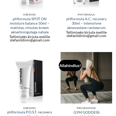
KREEMID
PHFORMULA
pHformula SPOT ON
pHformula A.C. recovery
moisture balance 50ml –
30ml – intensiivne
matistav, niisutav kreem
aknevastane raviseerum
akneilmingutega nahale
Tellimiseks kirjuta meilile
stefanildinin@gmail.com
Tellimiseks kirjuta meilile
stefanildinin@gmail.com
Allahindlus!
KREEMID
PROGRAMMID
pHformula P.O.S.T. recovery
GYM GODDESS