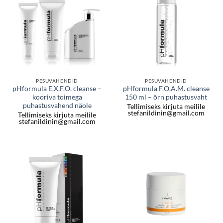
PESUVAHENDID
PESUVAHENDID
pHformula E.X.F.O. cleanse –
pHformula F.O.A.M. cleanse
kooriva toimega
150 ml – õrn puhastusvaht
puhastusvahend näole
Tellimiseks kirjuta meilile
stefanildinin@gmail.com
Tellimiseks kirjuta meilile
stefanildinin@gmail.com