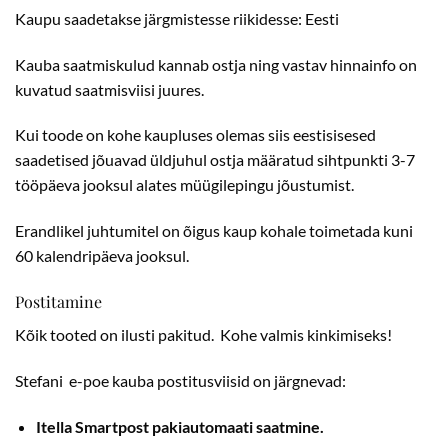
Kaupu saadetakse järgmistesse riikidesse: Eesti
Kauba saatmiskulud kannab ostja ning vastav hinnainfo on
kuvatud saatmisviisi juures.
Kui toode on kohe kaupluses olemas siis eestisisesed
saadetised jõuavad üldjuhul ostja määratud sihtpunkti 3-7
tööpäeva jooksul alates müügilepingu jõustumist.
Erandlikel juhtumitel on õigus kaup kohale toimetada kuni
60 kalendripäeva jooksul.
Postitamine
Kõik tooted on ilusti pakitud. Kohe valmis kinkimiseks!
Stefani e-poe kauba postitusviisid on järgnevad:
Itella Smartpost pakiautomaati saatmine.