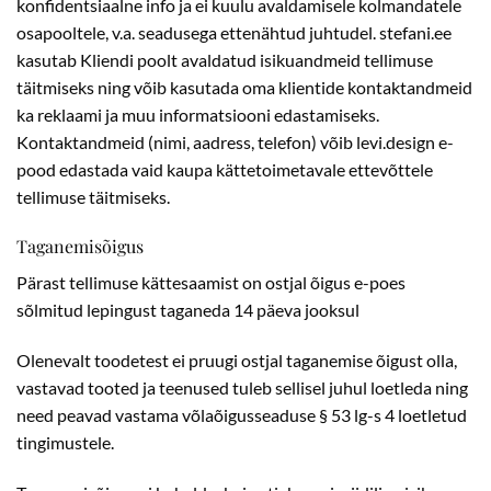
konfidentsiaalne info ja ei kuulu avaldamisele kolmandatele
osapooltele, v.a. seadusega ettenähtud juhtudel. stefani.ee
kasutab Kliendi poolt avaldatud isikuandmeid tellimuse
täitmiseks ning võib kasutada oma klientide kontaktandmeid
ka reklaami ja muu informatsiooni edastamiseks.
Kontaktandmeid (nimi, aadress, telefon) võib levi.design e-
pood edastada vaid kaupa kättetoimetavale ettevõttele
tellimuse täitmiseks.
Taganemisõigus
Pärast tellimuse kättesaamist on ostjal õigus e-poes
sõlmitud lepingust taganeda 14 päeva jooksul
Olenevalt toodetest ei pruugi ostjal taganemise õigust olla,
vastavad tooted ja teenused tuleb sellisel juhul loetleda ning
need peavad vastama võlaõigusseaduse § 53 lg-s 4 loetletud
tingimustele.