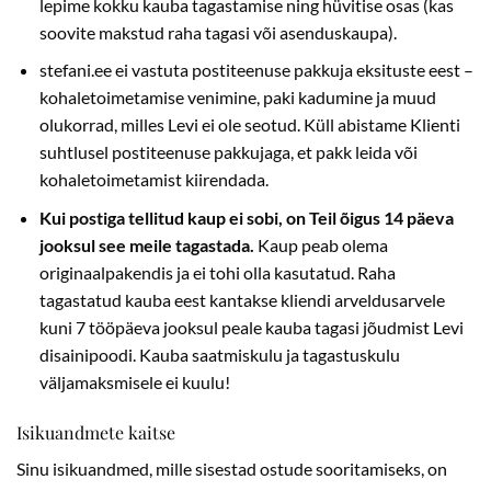
lepime kokku kauba tagastamise ning hüvitise osas (kas
soovite makstud raha tagasi või asenduskaupa).
stefani.ee ei vastuta postiteenuse pakkuja eksituste eest –
kohaletoimetamise venimine, paki kadumine ja muud
olukorrad, milles Levi ei ole seotud. Küll abistame Klienti
suhtlusel postiteenuse pakkujaga, et pakk leida või
kohaletoimetamist kiirendada.
Kui postiga tellitud kaup ei sobi, on Teil õigus 14 päeva
jooksul see meile tagastada.
Kaup peab olema
originaalpakendis ja ei tohi olla kasutatud. Raha
tagastatud kauba eest kantakse kliendi arveldusarvele
kuni 7 tööpäeva jooksul peale kauba tagasi jõudmist Levi
disainipoodi. Kauba saatmiskulu ja tagastuskulu
väljamaksmisele ei kuulu!
Isikuandmete kaitse
Sinu isikuandmed, mille sisestad ostude sooritamiseks, on