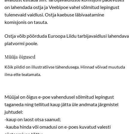
on lahendada ostja ja Veebipoe vahel sõlmitud lepingust
tulenevaid vaidlusi. Ostja kaebuse läbivaatamine
komisjonis on tasuta.
Ostja võib pöörduda Euroopa Liidu tarbijavaidlusi lahendava
platvormi poole.
Müüja õigused
Kõik pildid on illustratiivse tähendusega. Hinnad võivad muutuda
ilma ette teatamata.
Müüjal on õigus e-poe vahendusel sõlmitud lepingust
taganeda ning tellitud kaup jätta üle andmata järgmistel
juhtudel:
-kaup on laost otsa saanud;
-kauba hinda või omadusi on e-poes kuvatud valesti