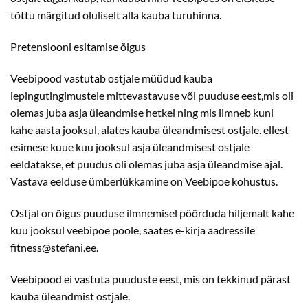
tõttu märgitud oluliselt alla kauba turuhinna.
Pretensiooni esitamise õigus
Veebipood vastutab ostjale müüdud kauba
lepingutingimustele mittevastavuse või puuduse eest,mis oli
olemas juba asja üleandmise hetkel ning mis ilmneb kuni
kahe aasta jooksul, alates kauba üleandmisest ostjale. ellest
esimese kuue kuu jooksul asja üleandmisest ostjale
eeldatakse, et puudus oli olemas juba asja üleandmise ajal.
Vastava eelduse ümberlükkamine on Veebipoe kohustus.
Ostjal on õigus puuduse ilmnemisel pöörduda hiljemalt kahe
kuu jooksul veebipoe poole, saates e-kirja aadressile
fitness@stefani.ee.
Veebipood ei vastuta puuduste eest, mis on tekkinud pärast
kauba üleandmist ostjale.