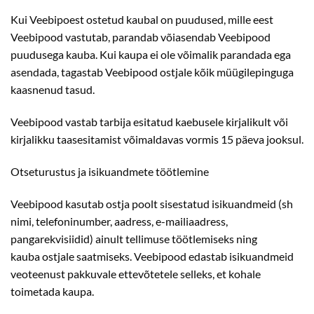
Kui Veebipoest ostetud kaubal on puudused, mille eest
Veebipood vastutab, parandab võiasendab Veebipood
puudusega kauba. Kui kaupa ei ole võimalik parandada ega
asendada, tagastab Veebipood ostjale kõik müügilepinguga
kaasnenud tasud.
Veebipood vastab tarbija esitatud kaebusele kirjalikult või
kirjalikku taasesitamist võimaldavas vormis 15 päeva jooksul.
Otseturustus ja isikuandmete töötlemine
Veebipood kasutab ostja poolt sisestatud isikuandmeid (sh
nimi, telefoninumber, aadress, e-mailiaadress,
pangarekvisiidid) ainult tellimuse töötlemiseks ning
kauba ostjale saatmiseks. Veebipood edastab isikuandmeid
veoteenust pakkuvale ettevõtetele selleks, et kohale
toimetada kaupa.