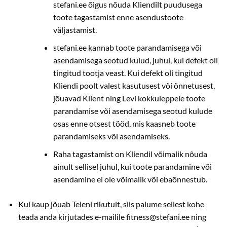
stefani.ee õigus nõuda Kliendilt puudusega
toote tagastamist enne asendustoote
väljastamist.
stefani.ee kannab toote parandamisega või
asendamisega seotud kulud, juhul, kui defekt oli
tingitud tootja veast. Kui defekt oli tingitud
Kliendi poolt valest kasutusest või õnnetusest,
jõuavad Klient ning Levi kokkuleppele toote
parandamise või asendamisega seotud kulude
osas enne otsest tööd, mis kaasneb toote
parandamiseks või asendamiseks.
Raha tagastamist on Kliendil võimalik nõuda
ainult sellisel juhul, kui toote parandamine või
asendamine ei ole võimalik või ebaõnnestub.
Kui kaup jõuab Teieni rikutult, siis palume sellest kohe
teada anda kirjutades e-mailile fitness@stefani.ee ning