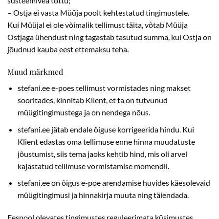
süsteemivea tõttu;
– Ostja ei vasta Müüja poolt kehtestatud tingimustele.
Kui Müüjal ei ole võimalik tellimust täita, võtab Müüja
Ostjaga ühendust ning tagastab tasutud summa, kui Ostja on
jõudnud kauba eest ettemaksu teha.
Muud märkmed
stefani.ee e-poes tellimust vormistades ning makset
sooritades, kinnitab Klient, et ta on tutvunud
müügitingimustega ja on nendega nõus.
stefani.ee jätab endale õiguse korrigeerida hindu. Kui
Klient edastas oma tellimuse enne hinna muudatuste
jõustumist, siis tema jaoks kehtib hind, mis oli arvel
kajastatud tellimuse vormistamise momendil.
stefani.ee on õigus e-poe arendamise huvides käesolevaid
müügitingimusi ja hinnakirja muuta ning täiendada.
Eespool olevates tingimustes reguleerimata küsimustes