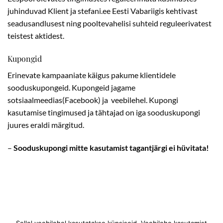
juhinduvad Klient ja stefani.ee Eesti Vabariigis kehtivast
seadusandlusest ning pooltevahelisi suhteid reguleerivatest
teistest aktidest.
Kupongid
Erinevate kampaaniate käigus pakume klientidele
sooduskupongeid. Kupongeid jagame
sotsiaalmeedias(Facebook) ja veebilehel. Kupongi
kasutamise tingimused ja tähtajad on iga sooduskupongi
juures eraldi märgitud.
–
Sooduskupongi mitte kasutamist tagantjärgi ei hüvitata!
Sellel veebilehel kasutatakse küpsiseid. Veebilehe kasutamist