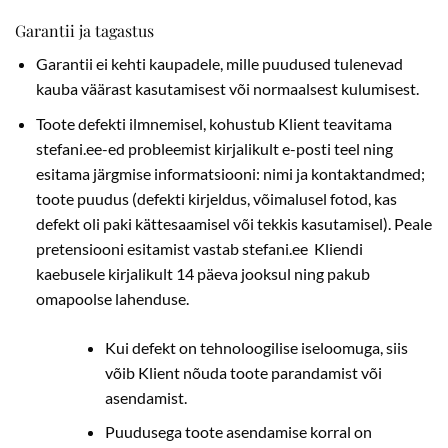
Garantii ja tagastus
Garantii ei kehti kaupadele, mille puudused tulenevad
kauba väärast kasutamisest või normaalsest kulumisest.
Toote defekti ilmnemisel, kohustub Klient teavitama
stefani.ee-ed probleemist kirjalikult e-posti teel ning
esitama järgmise informatsiooni: nimi ja kontaktandmed;
toote puudus (defekti kirjeldus, võimalusel fotod, kas
defekt oli paki kättesaamisel või tekkis kasutamisel). Peale
pretensiooni esitamist vastab stefani.ee Kliendi
kaebusele kirjalikult 14 päeva jooksul ning pakub
omapoolse lahenduse.
Kui defekt on tehnoloogilise iseloomuga, siis
võib Klient nõuda toote parandamist või
asendamist.
Puudusega toote asendamise korral on