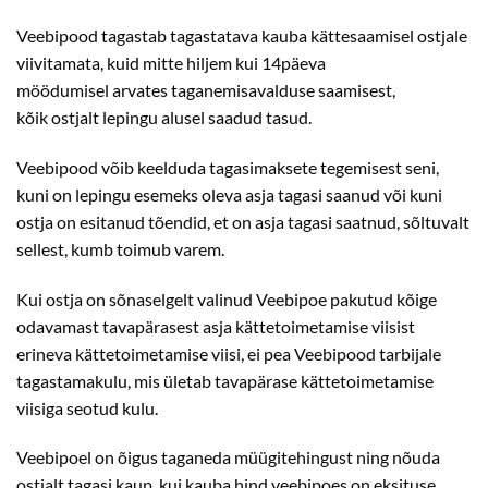
Veebipood tagastab tagastatava kauba kättesaamisel ostjale
viivitamata, kuid mitte hiljem kui 14päeva
möödumisel arvates taganemisavalduse saamisest,
kõik ostjalt lepingu alusel saadud tasud.
Veebipood võib keelduda tagasimaksete tegemisest seni,
kuni on lepingu esemeks oleva asja tagasi saanud või kuni
ostja on esitanud tõendid, et on asja tagasi saatnud, sõltuvalt
sellest, kumb toimub varem.
Kui ostja on sõnaselgelt valinud Veebipoe pakutud kõige
odavamast tavapärasest asja kättetoimetamise viisist
erineva kättetoimetamise viisi, ei pea Veebipood tarbijale
tagastamakulu, mis ületab tavapärase kättetoimetamise
viisiga seotud kulu.
Veebipoel on õigus taganeda müügitehingust ning nõuda
ostjalt tagasi kaup, kui kauba hind veebipoes on eksituse