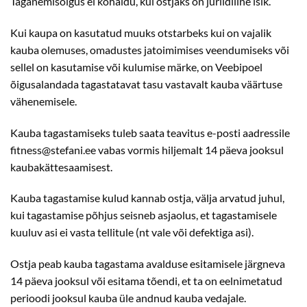
Taganemisõigus ei kohaldu, kui ostjaks on juriidiline isik.
Kui kaupa on kasutatud muuks otstarbeks kui on vajalik
kauba olemuses, omadustes jatoimimises veendumiseks või
sellel on kasutamise või kulumise märke, on Veebipoel
õigusalandada tagastatavat tasu vastavalt kauba väärtuse
vähenemisele.
Kauba tagastamiseks tuleb saata teavitus e-posti aadressile
fitness@stefani.ee vabas vormis hiljemalt 14 päeva jooksul
kaubakättesaamisest.
Kauba tagastamise kulud kannab ostja, välja arvatud juhul,
kui tagastamise põhjus seisneb asjaolus, et tagastamisele
kuuluv asi ei vasta tellitule (nt vale või defektiga asi).
Ostja peab kauba tagastama avalduse esitamisele järgneva
14 päeva jooksul või esitama tõendi, et ta on eelnimetatud
perioodi jooksul kauba üle andnud kauba vedajale.