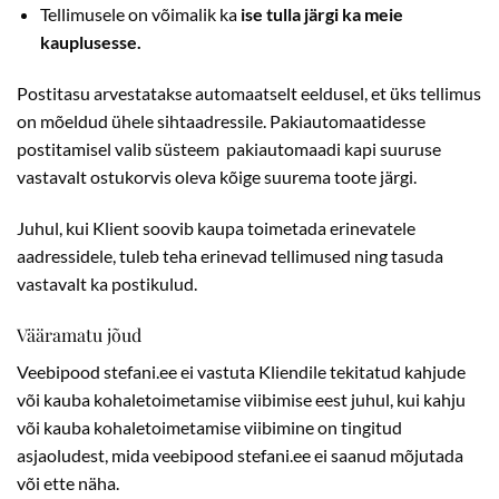
Tellimusele on võimalik ka
ise tulla järgi ka meie
kauplusesse.
Postitasu arvestatakse automaatselt eeldusel, et üks tellimus
on mõeldud ühele sihtaadressile. Pakiautomaatidesse
postitamisel valib süsteem pakiautomaadi kapi suuruse
vastavalt ostukorvis oleva kõige suurema toote järgi.
Juhul, kui Klient soovib kaupa toimetada erinevatele
aadressidele, tuleb teha erinevad tellimused ning tasuda
vastavalt ka postikulud.
Vääramatu jõud
Veebipood stefani.ee ei vastuta Kliendile tekitatud kahjude
või kauba kohaletoimetamise viibimise eest juhul, kui kahju
või kauba kohaletoimetamise viibimine on tingitud
asjaoludest, mida veebipood stefani.ee ei saanud mõjutada
või ette näha.