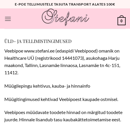
Skip
E-POE TELLIMUSTELE TASUTA TRANSPORT ALATES 100€
to
content
0
ÜLD- JA TELLIMISTINGIMUSED
Veebipoe www.stefani.ee (edaspidi Veebipood) omanik on
Healthcare UÜ (registrikood 14441073), asukohaga Harju
maakond, Tallinn, Lasnamäe linnaosa, Lasnamäe tn 4c-151,
11412.
Müügilepingu kehtivus, kauba- ja hinnainfo
Müügitingimused kehtivad Veebipoest kaupade ostmisel.
Veebipoes müüdavate toodete hinnad on märgitud toodete
juurde. Hinnale lisandub tasu kaubakättetoimetamise eest.