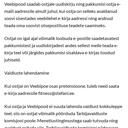
Veebipood saadab ostjale uudiskirju ning pakkumisi ostja e-
maili aadressile ainult juhul, kui ostja on selleks avaldanud
soovi sisestades veebilehel e-kirja aadressi ning andnud
teada oma soovist otsepostituse teadete saamiseks.
Ostjal on igal ajal võimalik loobuda e-postile saadetavatest
pakkumistest ja uudiskirjadest andes sellest meile teada e-
kirja teel või järgides pakkumisi sisaldava e-kirjas toodud
juhiseid.
Vaidluste lahendamine
Kui ostjal on Veebipoe osas pretensioone, tuleb need saata
e-kirja aadressile fitness@stefani.ee.
Kui ostja ja Veebipood ei suuda lahenda vaidlust kokkuleppe
teel, siis on ostjal võimalik pöörduda Tarbijavaidluste
komisjoni poole. Menetlustingimustega saab tutvuda ning
avaldust esitada siin. Tarbijavaidluste komisjoni pädevuses