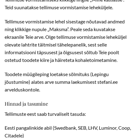
Teid suunatakse tellimuse vormistamise leheküljele.
Tellimuse vormistamise lehel sisestage nõutavad andmed
ning klikkige nupule „Maksma”. Peale seda kuvatakse
ekraanile Teie arve.
Olge tellimuse vormistamise leheküljel
olevate lahtrite täitmisel tähelepanelik, sest selle
informatsiooni täpsusest ja õigsusest sõltub Teie poolt
ostetud toodete kiire ja häireteta kohaletoimetamine.
Toodete müügileping loetakse sõlmituks (Lepingu
jõustumine) alates arve summa laekumisest stefani.ee
arvelduskontole.
Hinnad ja tasumine
Tellimuste eest saab turvaliselt tasuda:
Eesti pangalinkide abil (Swedbank, SEB, LHV, Luminor, Coop,
Citadele)