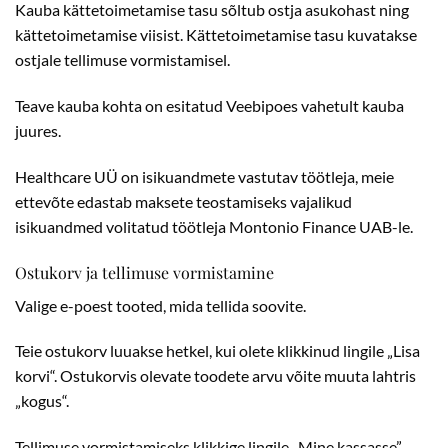
Kauba kättetoimetamise tasu sõltub ostja asukohast ning
kättetoimetamise viisist. Kättetoimetamise tasu kuvatakse
ostjale tellimuse vormistamisel.
Teave kauba kohta on esitatud Veebipoes vahetult kauba
juures.
Healthcare UÜ on isikuandmete vastutav töötleja, meie
ettevõte edastab maksete teostamiseks vajalikud
isikuandmed volitatud töötleja Montonio Finance UAB-le.
Ostukorv ja tellimuse vormistamine
Valige e-poest tooted, mida tellida soovite.
Teie ostukorv luuakse hetkel, kui olete klikkinud lingile „Lisa
korvi“.
Ostukorvis olevate toodete arvu võite muuta lahtris
„kogus“.
Tellimuse vormistamiseks klikkige lingile „Mine kassasse”.