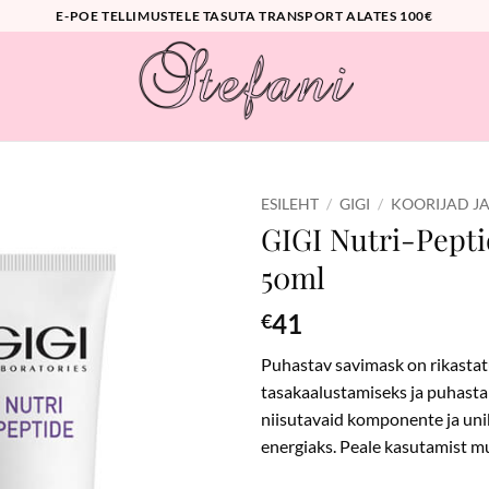
E-POE TELLIMUSTELE TASUTA TRANSPORT ALATES 100€
ESILEHT
/
GIGI
/
KOORIJAD J
GIGI Nutri-Pepti
50ml
41
€
Puhastav savimask on rikastat
tasakaalustamiseks ja puhasta
niisutavaid komponente ja uni
energiaks. Peale kasutamist m