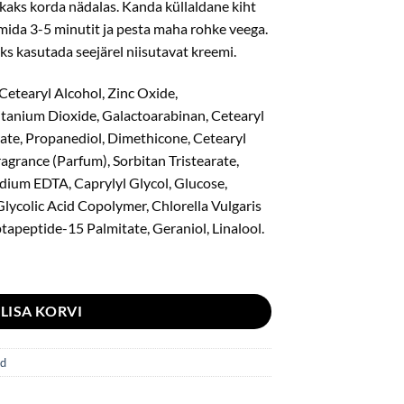
kaks korda nädalas. Kanda küllaldane kiht
oimida 3-5 minutit ja pesta maha rohke veega.
 kasutada seejärel niisutavat kreemi.
Cetearyl Alcohol, Zinc Oxide,
Titanium Dioxide, Galactoarabinan, Cetearyl
te, Propanediol, Dimethicone, Cetearyl
agrance (Parfum), Sorbitan Tristearate,
odium EDTA, Caprylyl Glycol, Glucose,
lycolic Acid Copolymer, Chlorella Vulgaris
ptapeptide-15 Palmitate, Geraniol, Linalool.
y Mask 50ml kogus
LISA KORVI
id