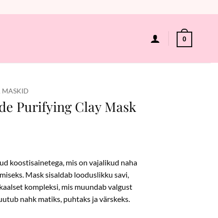
0
A MASKID
de Purifying Clay Mask
ud koostisainetega, mis on vajalikud naha
miseks. Mask sisaldab looduslikku savi,
kaalset kompleksi, mis muundab valgust
uutub nahk matiks, puhtaks ja värskeks.