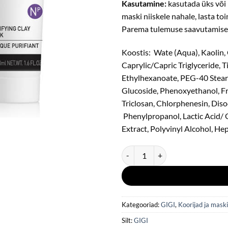
Kasutamine:
kasutada üks või 
maski niiskele nahale, lasta t
Parema tulemuse saavutamiseks
Koostis: Wate (Aqua), Kaolin, 
Caprylic/Capric Triglyceride, 
Ethylhexanoate, PEG-40 Steara
Glucoside, Phenoxyethanol, Fr
Triclosan, Chlorphenesin, Dis
Phenylpropanol, Lactic Acid/ G
Extract, Polyvinyl Alcohol, He
GIGI Nutri-Peptide Purifying Cla
Kategooriad:
GIGI
,
Koorijad ja mask
Silt:
GIGI